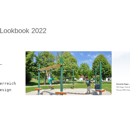
 Lookbook 2022
–
erreich
esign